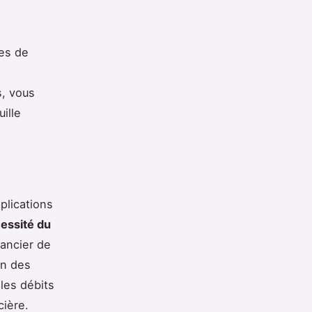
mes de
s, vous
ille
pplications
essité du
nancier de
on des
 les débits
cière.