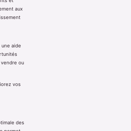
its et
tement aux
tissement
t une aide
rtunités
 vendre ou
iorez vos
s
ptimale des
re permet