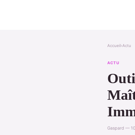
Accueil
›
Actu
ACTU
Outi
Maît
Immo
Gaspard — 10