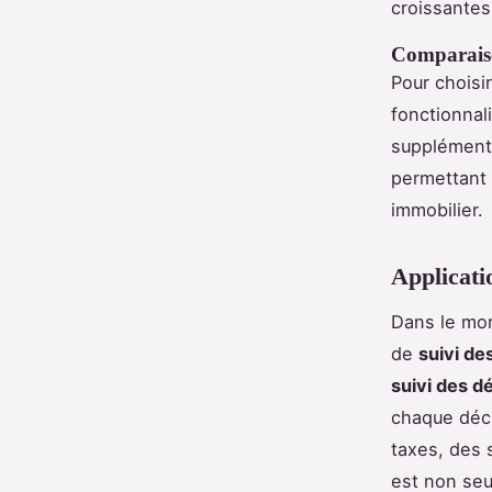
croissantes
Comparaiso
Pour choisi
fonctionnal
supplémenta
permettant 
immobilier.
Applicati
Dans le mo
de
suivi d
suivi des 
chaque déci
taxes, des 
est non seul