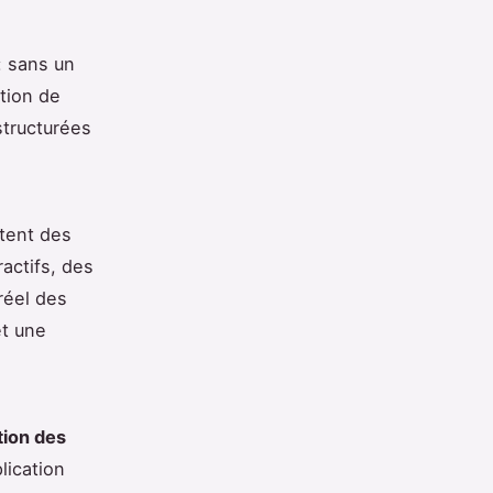
: sans un
ation de
structurées
tent des
ractifs, des
réel des
et une
tion des
plication