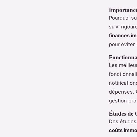
Importance
Pourquoi su
suivi rigou
finances im
pour éviter
Fonctionnal
Les meilleu
fonctionnali
notificatio
dépenses. C
gestion pro
Études de C
Des études 
coûts immob