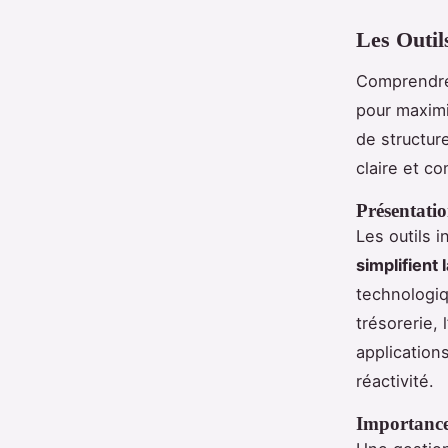
Les Outil
Comprendre 
pour maximi
de structur
claire et co
Présentatio
Les outils 
simplifient
technologiq
trésorerie, 
application
réactivité.
Importance