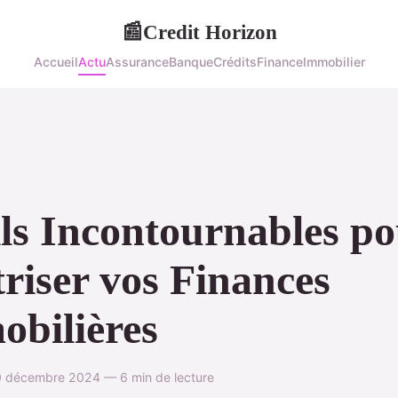
Credit Horizon
📰
Accueil
Actu
Assurance
Banque
Crédits
Finance
Immobilier
ls Incontournables p
riser vos Finances
bilières
 décembre 2024 — 6 min de lecture