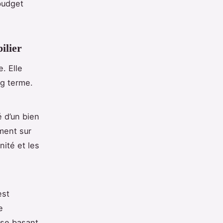
budget
ilier
. Elle
ng terme.
é d’un bien
ment sur
nité et les
st
e
 se basant