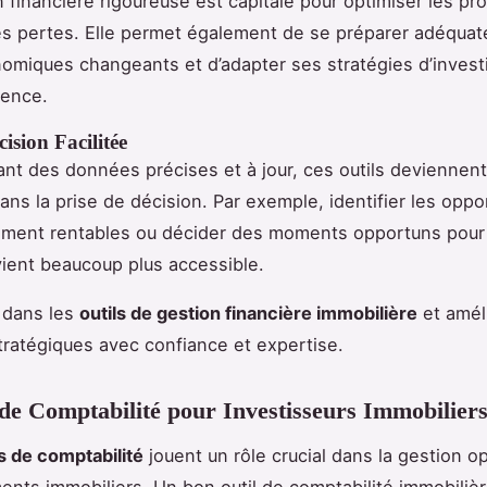
 financière rigoureuse est capitale pour optimiser les prof
es pertes. Elle permet également de se préparer adéqua
omiques changeants et d’adapter ses stratégies d’inves
ence.
cision Facilitée
ant des données précises et à jour, ces outils deviennen
ans la prise de décision. Par exemple, identifier les oppo
sement rentables ou décider des moments opportuns pour
ient beaucoup plus accessible.
 dans les
outils de gestion financière immobilière
et amél
tratégiques avec confiance et expertise.
 de Comptabilité pour Investisseurs Immobilier
ls de comptabilité
jouent un rôle crucial dans la gestion o
ents immobiliers. Un bon outil de comptabilité immobiliè