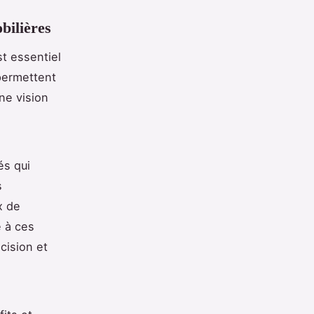
bilières
t essentiel
permettent
ne vision
és qui
s
x de
e à ces
cision et