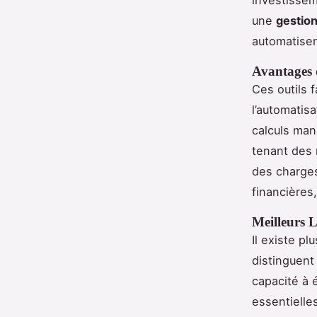
une
gestio
automatisen
Avantages 
Ces outils f
l’automatisa
calculs manu
tenant des 
des charges
financières
Meilleurs L
Il existe pl
distinguent
capacité à é
essentielle