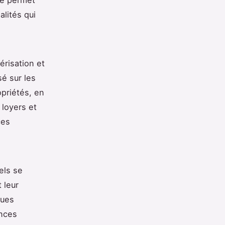
alités qui
érisation et
é sur les
opriétés, en
 loyers et
ces
iels se
 leur
ques
ences