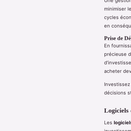
Une gestion
minimiser l
cycles écon
en conséqu
Prise de Dé
En fourniss
précieuse d
d’investis
acheter dev
Investissez
décisions s
Logiciels
Les
logicie
investissem