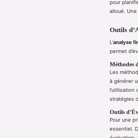
pour planif
alloué. Une
Outils d’
L’
analyse fi
permet d’éva
Méthodes d
Les méthode
à générer u
l’utilisatio
stratégies d
Outils d’É
Pour une pr
essentiel. D
évaluation.