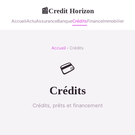
Credit Horizon
📰
Accueil
Actu
Assurance
Banque
Crédits
Finance
Immobilier
Accueil
› Crédits
💳
Crédits
Crédits, prêts et financement