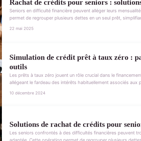
Rachat de crédits pour seniors : solutions
Seniors en difficulté financière peuvent alléger leurs mensualit
permet de regrouper plusieurs dettes en un seul prêt, simplifiant
22 mai 2025
Simulation de crédit prêt à taux zéro : p
outils
Les prêts à taux zéro jouent un rôle crucial dans le financeme
allégeant le fardeau des intérêts habituellement associés aux prê
10 décembre 2024
Solutions de rachat de crédits pour senior
Les seniors confrontés à des difficultés financières peuvent tr
adaptée. Cette opération permet de regrouper plusieurs dettes 